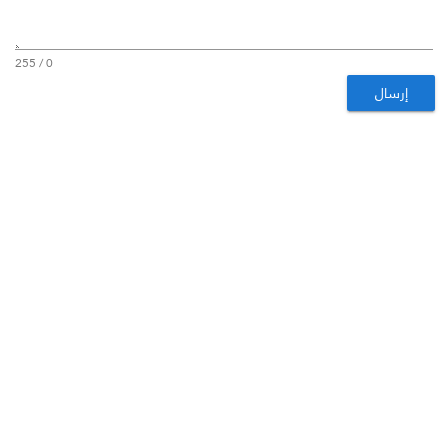
0 / 255
إرسال