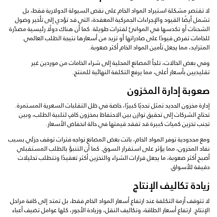
لا تقتصر مشكلة استيراد المواد الخام على نقص السيولة الدولارية فقط، بل
تشمل أيضًا القيود والإجراءات الجمركية المعقدة، التي قد تؤدي إلى تأخير وصول
الشحنات أو تكدسها في الموانئ لفترات طويلة. كما أن هناك دولًا رئيسية مصدّرة
للخامات تفرض قيودًا على صادراتها أو تزيد من أسعارها نتيجة الطلب العالمي
المتزايد، مما يجعل تأمين المواد الخام أكثر صعوبة.
وفي بعض الحالات، تلجأ المصانع المحلية إلى شراء الخامات من موردين غير
تقليديين بأسعار أعلى، مما يرفع التكلفة النهائية للمنتج.
صعوبة إدارة المخزون
إدارة مخزون الحديد تمثل تحديًا كبيرًا، خاصة في ظل التقلبات السعرية المستمرة.
تحتاج الشركات إلى تحقيق توازن بين الاحتفاظ بمخزون كافٍ لتلبية الطلب، وبين
تجنب تخزين كميات كبيرة قد تفقد قيمتها في حالة انخفاض الأسعار.
ومع محدودية توفر المواد الخام، باتت بعض المصانع تواجه فترات توقف جزئي بسبب
نفاد المخزون، مما يؤثر على استقرار السوق. كما أن التنبؤ بالطلب المستقبلي
أصبح أكثر صعوبة، ما يجعل قرارات الشراء والتخزين أكثر تعقيدًا وتتطلب تحليلات
دقيقة للأسواق.
زيادة تكاليف الإنتاج
لا تتوقف أزمة التكلفة عند ارتفاع أسعار المواد الخام فقط، بل تمتد إلى كافة مراحل
الإنتاج. ارتفاع أسعار الطاقة، وتكاليف النقل، وزيادة الأجور، كلها عوامل تضيف أعباء