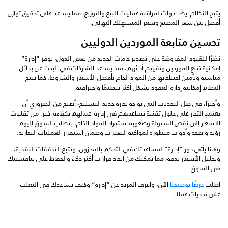
يتيح النظام أيضًا أدوات لمراقبة عمليات البيع والتوزيع، مما يساعد على تحقيق توازن
أفضل بين سعر المصنع وسعر المستهلك النهائي.
تحسين متابعة الموردين الدوليين
نظرًا للقيود المفروضة على تصدير خامات الحديد من بعض الدول، يوفر “إدارة”
إمكانية تتبع الموردين وتقييم أدائهم، مما يساعد الشركات في البحث عن بدائل
مناسبة وتأمين احتياجاتها من المواد الخام بأفضل الأسعار والشروط. كما يتيح
النظام إمكانية إدارة العقود بشكل أكثر تنظيمًا واحترافية.
وأخيرًا، في ظل التحديات التي تواجه تجارة حديد التسليح، أصبح من الضروري أن
يعتمد التجار على حلول تقنية تساعدهم في إدارة أعمالهم بكفاءة أكبر. من تقلبات
الأسعار إلى نقص السيولة وصعوبة استيراد المواد الخام، يتطلب السوق اليوم
رؤية واضحة وأدوات متطورة لمواكبة التغيرات وضمان استقرار العمليات التجارية.
وهنا يأتي دور “إدارة” لمساعدتك في التحكم بالمخزون، وتتبع التدفقات النقدية،
وتحليل الأسعار بدقة، مما يمكنك من اتخاذ قرارات أكثر ذكاءً والحفاظ على تنافسيتك
في السوق.
اطلب
عرضًا توضيحيًا
الآن، واعرف المزيد عن “إدارة” وكيف يساعدك في التغلب
على تحديات عملك.