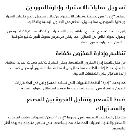
تسهيل عمليات الاستيراد وإدارة الموردين
يساعد “إدارة” في تبسيط عمليات الاستيراد من خلال تسجيل وتتبع طلبات الشراء
وربطها بالموردين، مما يسهل التحكم في الجداول الزمنية والتكاليف.
إلى جانب ذلك، يتيح البرنامج متابعة أوامر الاستيراد من لحظة تقديم الطلب وحتى
وصول المواد الخام إلى المخازن، مما يقلل من فرص حدوث تأخيرات غير متوقعة
ويضمن استمرارية تدفق الخامات.
تنظيم وإدارة المخزون بكفاءة
من خلال خاصية إدارة المخزون المتقدمة، يمكن للشركات تتبع كميات الحديد المتاحة،
والتنبؤ بنقاط إعادة الطلب، مما يقلل من احتمالية نفاد المخزون أو تخزين كميات
زائدة قد تؤثر على التدفقات المالية.
كما يدعم “إدارة” أنظمة التنبيهات التي تساعد المسؤولين في اتخاذ قرارات
التخزين والشراء في الوقت المناسب، ما يحسن استغلال الموارد المتاحة.
ضبط التسعير وتقليل الفجوة بين المصنع
والمستهلك
من خلال التحليلات الدقيقة التي يوفرها “إدارة”، يمكن للشركات متابعة اتجاهات
الأسعار والتنبؤ بالتغيرات المحتملة، مما يساعدها على تسعير منتجاتها بطريقة أكثر
تنافسية.