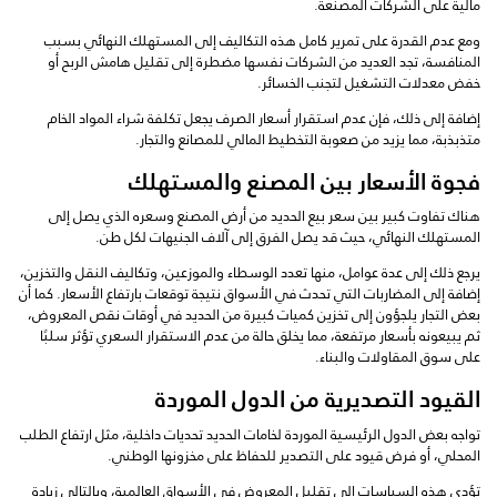
مالية على الشركات المصنعة.
ومع عدم القدرة على تمرير كامل هذه التكاليف إلى المستهلك النهائي بسبب
المنافسة، تجد العديد من الشركات نفسها مضطرة إلى تقليل هامش الربح أو
خفض معدلات التشغيل لتجنب الخسائر.
إضافة إلى ذلك، فإن عدم استقرار أسعار الصرف يجعل تكلفة شراء المواد الخام
متذبذبة، مما يزيد من صعوبة التخطيط المالي للمصانع والتجار.
فجوة الأسعار بين المصنع والمستهلك
هناك تفاوت كبير بين سعر بيع الحديد من أرض المصنع وسعره الذي يصل إلى
المستهلك النهائي، حيث قد يصل الفرق إلى آلاف الجنيهات لكل طن.
يرجع ذلك إلى عدة عوامل، منها تعدد الوسطاء والموزعين، وتكاليف النقل والتخزين،
إضافة إلى المضاربات التي تحدث في الأسواق نتيجة توقعات بارتفاع الأسعار. كما أن
بعض التجار يلجؤون إلى تخزين كميات كبيرة من الحديد في أوقات نقص المعروض،
ثم يبيعونه بأسعار مرتفعة، مما يخلق حالة من عدم الاستقرار السعري تؤثر سلبًا
على سوق المقاولات والبناء.
القيود التصديرية من الدول الموردة
تواجه بعض الدول الرئيسية الموردة لخامات الحديد تحديات داخلية، مثل ارتفاع الطلب
المحلي، أو فرض قيود على التصدير للحفاظ على مخزونها الوطني.
تؤدي هذه السياسات إلى تقليل المعروض في الأسواق العالمية، وبالتالي زيادة