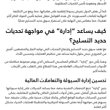
الأسعار وصعوبة تأمين الكميات المطلوبة.
كما أن بعض الدول تفرض رسومًا إضافية على صادراتها، مما يرفع من التكلفة
النهائية للخامات المستوردة. كل هذه العوامل تجعل عملية تأمين المواد الخام أكثر
تعقيدًا، مما ينعكس في النهاية على استقرار سوق حديد التسليح محليًا.
كيف يساعد “إدارة” في مواجهة تحديات
حديد التسليح؟
مع تعقد سوق حديد التسليح وارتفاع التحديات التي تواجه التجار والمصنعين، أصبح
من الضروري تبني حلول ذكية تساعد في تنظيم العمليات وتحسين الأداء.
وهنا يأتي دور “إدارة”، النظام المحاسبي السحابي الذي يوفر مجموعة متكاملة من
الأدوات لمساعدة الشركات العاملة في هذا القطاع على التغلب على الأزمات
بكفاءة أكبر.
تحسين إدارة السيولة والتعاملات المالية
يتيح “إدارة” تتبع التدفقات النقدية بدقة، مما يساعد الشركات على إدارة سيولتها
المالية بشكل أفضل، فمن خلال أدوات التحليل المالي والتقارير التفاعلية، يمكن
لمديري الحسابات مراقبة الوضع المالي واتخاذ قرارات مبنية على بيانات دقيقة، مما
يسهم في مواجهة أزمة نقص السيولة الدولارية والتخطيط لعمليات الشراء بشكل
أكثر كفاءة.