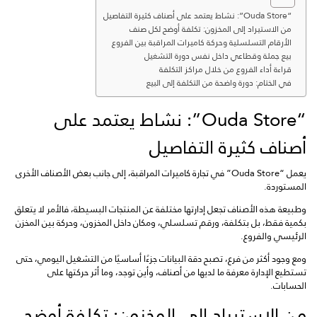
“Ouda Store”: نشاط يعتمد على أصناف كثيرة التفاصيل
من الاستيراد إلى المخزون: تكلفة أوضح لكل صنف
الأرقام التسلسلية وحركة كاميرات المراقبة بين الفروع
بيع جملة وقطاعي داخل نفس دورة التشغيل
قراءة أداء الفروع من خلال مراكز التكلفة
في الختام: دورة واضحة من التكلفة إلى البيع
“Ouda Store”: نشاط يعتمد على
أصناف كثيرة التفاصيل
يعمل “Ouda Store” في تجارة كاميرات المراقبة، إلى جانب بعض الأصناف الأخرى
المستوردة.
وطبيعة هذه الأصناف تجعل إدارتها مختلفة عن المنتجات البسيطة، فالأمر لا يتعلق
بكمية فقط، بل بتكلفة، ورقم تسلسلي، ومكان داخل المخزون، وحركة بين المخزن
الرئيسي والفروع.
ومع وجود أكثر من فرع، تصبح دقة البيانات جزءًا أساسيًا من التشغيل اليومي، حتى
تستطيع الإدارة معرفة ما لديها من أصناف، وأين توجد، وما أثر حركتها على
الحسابات.
من الاستيراد إلى المخزون: تكلفة أوضح