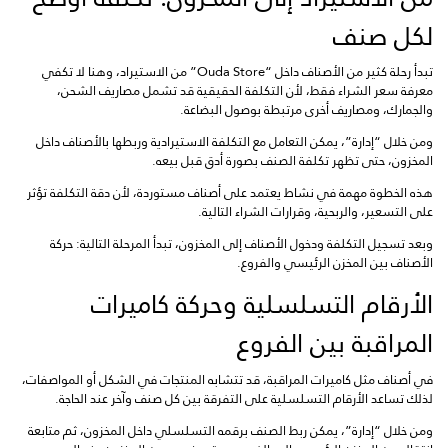
لكل صنف
تبدأ رحلة كثير من الأصناف داخل “Ouda Store” من الاستيراد، وهنا لا تكفي
معرفة سعر الشراء فقط، لأن التكلفة الحقيقية قد تشمل مصاريف الشحن،
والجمارك، ومصاريف أخرى مرتبطة بوصول البضاعة.
ومن خلال “إدارة”، يمكن التعامل مع التكلفة الاستيرادية وربطها بالأصناف داخل
المخزون، حتى تظهر تكلفة الصنف بصورة أدق قبل بيعه.
هذه الخطوة مهمة في نشاط يعتمد على أصناف مستوردة، لأن دقة التكلفة تؤثر
على التسعير، والربحية، وقرارات الشراء التالية.
وبعد تسجيل التكلفة ودخول الأصناف إلى المخزون، تبدأ المرحلة التالية: حركة
الأصناف بين المخزن الرئيسي والفروع.
الأرقام التسلسلية وحركة كاميرات
المراقبة بين الفروع
في أصناف مثل كاميرات المراقبة، قد تتشابه المنتجات في الشكل أو المواصفات،
لذلك تساعد الأرقام التسلسلية على التفرقة بين كل صنف وآخر عند الحاجة.
ومن خلال “إدارة”، يمكن ربط الصنف برقمه التسلسلي داخل المخزون، ثم متابعة