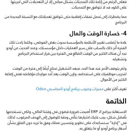
فعلى الرغم من إتاحة تلك التحديثات بشكل مجاني إلا أن التعديلات التي أجريتها
على الكود قد لا تتوافق مع التحديثات.
مما يضطرك إلى تحمل نفقات إضافية حتى تتوافق تعديلاتك مع النسخة الجديدة من
البرنامج.
4- خسارة الوقت والمال
عادة ما يُصاحب تغيير الأنظمة بالمؤسسة حدوث بعض الفوضى، وكلما زادت تلك
الفترة أثر ذلك بالسلب على سير العمليات داخل مؤسستك، وعند الحديث عن أودو
نجد أن هناك الكثير من الوقت الضائع في الفترة بين قرار استخدام البرنامج
وتشغيله.
ولم يتوقف الأمر عند هذا الحد، فبعد التشغيل تحتاج أيضًا إلى فترة من الوقت
لتدريب موظفيك على استخدامه، ولإن الوقت يعد أحد مواردك فإضاعته تعني إضاعة
الكثير من الأموال.
تعرف أكثر على
مميزات وعيوب برنامج أودو المحاسبي Odoo
الخاتمة
الاستعانة ببرامج الـ ERP أصبحت ضرورة قصوى في وقتنا الحالي، ولكي تستخدمها
بأفضل شكل؛ يجب عليك اختيارها بتأني ودقة للوصول إلى الهدف المرغوب، لذلك
في “إدارة” سنساعدك على تطوير وتحسين عملك وفق ما تريد دون القلق بشأن
أسعار برنامج أودو أو ما يتعلق به.