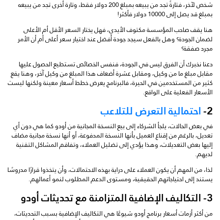
شخص لآخر، فتارةً تجد من يبيعه بمبلغ 200 دولار فقط، وتارة أخرى تجد من يبيعه
بمبلغ قد يصل إلى 10000 دولار فأكثر!
هنا يقف صاحب المؤسسة مكتوف الأيدي، فهل يختار السعر الأقل أم الأعلى
لضمان الجودة؟ وهل بالفعل سيجد جودة أفضل عند اختيار سعر أعلى أم أن الأمر
مجرد صفقة؟
دعنا نخبرك أن الفرق ليس في الجودة، فنفس الخصائص تستطيع الحصول عليها
مقابل مبلغ ما من وكيل، ومقابل عشرة أضعاف هذا المبلغ من وكيل آخر، وهنا يقع
كثير من المستخدمين في الحيرة، فالبرنامج يعرض خطط أسعار معينة ولكنها ليست
الأسعار الفعلية على الواقع.
2-
احتمالية التعرض للتلاعب
في بعض الحالات، يلجأ الشركاء إلى بيع النسخة المجانية من أودو كما هي دون أي
تعديل، بالرغم من إقناع العميل بأنها النسخة المدفوعة، أو أنها نسخة مجانية مضاف
إليها بعض التعديلات، وهذا يؤدي إلى تضليل العملاء، وتفاقم المشاكل التقنية
لديهم.
لذا، من المهم أن يكون العملاء على دراية بهذه الاحتمالات، وأن يتخذوا قرارًا مدروسًا
يستند إلى احتياجاتهم الحقيقية، ومستوى الدعم المطلوب لنمو أعمالهم.
3- التكاليف الإضافية المتزامنة مع تحديثات أودو
من أكثر أزمات أسعار برنامج أودو شيوعًا هي التكاليف الإضافية بسبب التحديثات،