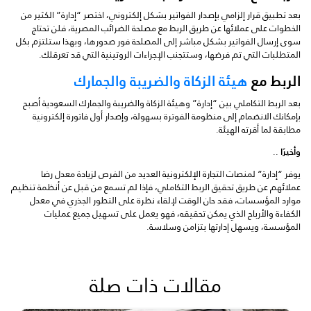
بعد تطبيق قرار إلزامي بإصدار الفواتير بشكل إلكتروني، اختصر “إدارة” الكثير من
الخطوات على عملائها عن طريق الربط مع مصلحة الضرائب المصرية، فلن تحتاج
سوى إرسال الفواتير بشكل مباشر إلى المصلحة فور صدورها، وبهذا ستلتزم بكل
المتطلبات التي تم فرضها، وستتجنب الإجراءات الروتينية التي قد تعرقلك.
الربط مع
هيئة الزكاة والضريبة والجمارك
بعد الربط التكاملي بين “إدارة” وهيئة الزكاة والضريبة والجمارك السعودية أصبح
بإمكانك الانضمام إلى منظومة الفوترة بسهولة، وإصدار أول فاتورة إلكترونية
مطابقة لما أقرته الهيئة.
وأخيرًا
..
يوفر “إدارة” لمنصات التجارة الإلكترونية العديد من الفرص لزيادة معدل رضا
عملائهم عن طريق تحقيق الربط التكاملي، فإذا لم تسمع من قبل عن أنظمة تنظيم
موارد المؤسسات، فقد حان الوقت لإلقاء نظرة على التطور الجذري في معدل
الكفاءة والأرباح الذي يمكن تحقيقه، فهو يعمل على تسهيل جميع عمليات
المؤسسة، ويسهل إدارتها بتزامن وسلاسة.
مقالات ذات صلة