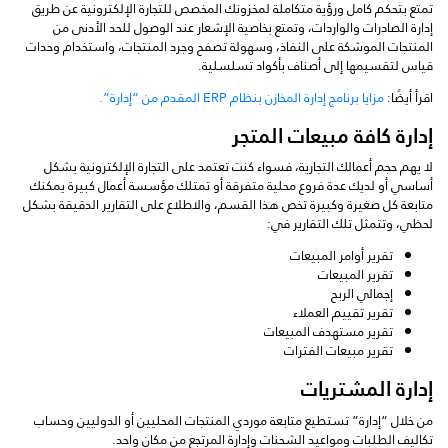
تمتع بتحكم كامل ورؤية متكاملة لمخزونك المخصص للتجارة الإلكترونية عن طريق
إدارة الصادرات والواردات، وتمتع بخاصية الإشعار عند الوصول للحد الأدنى من
المنتجات الموشكة على النفاذ، وسهولة تصفح وجرد المنتجات، واستخدام وحدات
قياس لتقسيمها إلى أصناف بأكواد تسلسلية.
اقرأ أيضًا:
مزايا برنامج إدارة المخازن بنظام ERP المقدم من “إدارة”.
إدارة كافة مبيعات المتجر
لا يهم حجم أعمالك التجارية، فسواء كنت تعتمد على التجارة الإلكترونية بشكل
أساسي أو لديك عدة فروع محلية متفرقة أو تمتلك مؤسسة أعمال كبيرة يمكنك
متابعة كل صغيرة وكبيرة تخص هذا القسم، والاطلاع على التقارير الدقيقة بشكل
لحظي، وتتمثل تلك التقارير في:
تقرير أوامر المبيعات
تقرير المبيعات
إجمالي الربح
تقرير تقييم العملاء
تقرير مستهدف المبيعات
تقرير مبيعات الفترات
إدارة المشتريات
من خلال “إدارة” تستطيع متابعة موردي المنتجات المحليين أو الدوليين وحساب
تكاليف الطلبات ومواعيد الشحنات وإدارة المرتجع من مكان واحد.