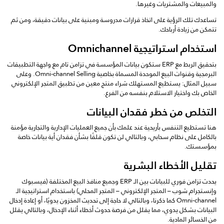
والمبيعات والمشتريات وغيرها.
تساعدك تلك الرؤية على اتخاذ قرارات مدروسة ومبنية على بيانات دقيقة، ومن ثم
تتمكن من زيادة أرباحك.
استخدام استراتيجية Omnichannel
بتحقيق الربط مع ERP ستكون بيانات المؤسسة في تزامن تام مع واجهة التطبيقات
البرمجية وقنوات البيع الموحدة المسماة بخاصية Omni-channel Selling. وعلى
سبيل المثال: يستطيع المستهلك شراء منتج معين من تطبيق المتجر الإلكتروني
الخاص بك واختيار الاستلام بنفسه من الفرع.
التخلص من خطر فقدان البيانات
هنا تستطيع التنفس بأريحية عند علمك بأن جميع العمليات الإدارية والتجارية مؤمنة
بالكامل على نظام سحابي، وبالتالي لن تكون قلقًا بشأن فقدان أية بيانات خاصة
بمؤسستك.
تقليل الأخطاء البشرية
يحدث تزامن فوري للبيانات بين الـ ERP وجميع منافذ البيع المختلفة (فيسبوك
وإنستجرام شوب – المتجر الإلكتروني – المتجر المحلي) باستخدام استراتيجية الـ
Omni-channel كما ذكرنا، وبالتالي لا حاجة إلى تحديث المخزون يدويًا، أو إعادة إدخال
البيانات بشكل يدوي، مما يقلل من فرصة حدوث أخطاء أثناء الإدخال، وبالتالي يقلل
من الخسائر المادية.