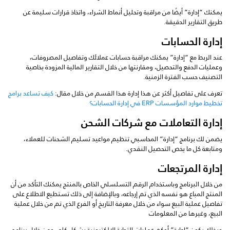
يمكنك “إدارة” أيضًا من مراقبة وتحليل أنماط الشراء، واتخاذ قرارات سليمة عن
طريق التقارير الدقيقة.
إدارة الحسابات
عند الربط مع “إدارة” يمكنك مراقبة حسابات عملائك وتفاصيل المصروفات،
وعمليات الدفع والتحصيل، ومقارنتها من خلال التقارير المالية المزودة بخاصية
التصنيف حسب الفترة الزمنية.
تعرف على تفاصيل أكثر عن هذا إدارة هذا القسم من خلال مقال:
كيف تساعد برامج
تخطيط موارد المؤسسات ERP في إدارة الحسابات؟
إدارة التعاملات مع شركات الشحن
يضمن لك برنامج “إدارة” المحاسبي تنظيم مواعيد تسليم الشحنات للعملاء،
ومتابعة كل ما يخص التحصيل النقدي.
إدارة المرتجعات
من خلال البرنامج وباستخدام الرقم التسلسلي الخاص بالمنتج يمكنك التأكد من أن
المنتج المباع هو نفسه الذي تم إرجاعه، وبالإضافة إلى ذلك تستطيع الاطلاع على
تفاصيل عملية البيع سواء من خلال معرفة التاريخ أو الفرع الذي تم من خلال عملية
البيع، وغيرها من المعلومات
وبذلك يكون “إدارة” أحكم عمليات التجارة الإلكترونية بشكل كلي ومن خلال برنامج