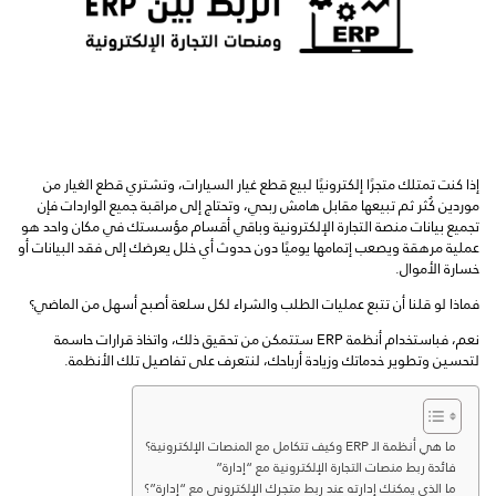
إذا كنت تمتلك متجرًا إلكترونيًا لبيع قطع غيار السيارات، وتشتري قطع الغيار من
موردين كُثر ثم تبيعها مقابل هامش ربحي، وتحتاج إلى مراقبة جميع الواردات فإن
تجميع بيانات منصة التجارة الإلكترونية وباقي أقسام مؤسستك في مكان واحد هو
عملية مرهقة ويصعب إتمامها يوميًا دون حدوث أي خلل يعرضك إلى فقد البيانات أو
خسارة الأموال.
فماذا لو قلنا أن تتبع عمليات الطلب والشراء لكل سلعة أصبح أسهل من الماضي؟
نعم، فباستخدام أنظمة ERP ستتمكن من تحقيق ذلك، واتخاذ قرارات حاسمة
لتحسين وتطوير خدماتك وزيادة أرباحك، لنتعرف على تفاصيل تلك الأنظمة.
ما هي أنظمة الـ ERP وكيف تتكامل مع المنصات الإلكترونية؟
فائدة ربط منصات التجارة الإلكترونية مع “إدارة”
ما الذي يمكنك إدارته عند ربط متجرك الإلكتروني مع “إدارة”؟