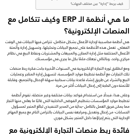
كيف يربط “إدارة” بين مختلف الجهات؟
ما هي أنظمة الـ ERP وكيف تتكامل مع
المنصات الإلكترونية؟
هي أنظمة محاسبية لإدارة الأعمال بشكل متكامل، تتزامن فيها البيانات في الوقت
الفعلي. تعمل هذه الأنظمة على تجميع البيانات وتحليلها، وتسهيل إدارة وأتمتة
الأعمال المختلفة مثل إدارة المخازن والمبيعات والمشتريات ونقاط البيع في نظام
مركزي واحد، وبالتالي تجعلك ملمًا بكل ما يجري في مؤسستك.
ومع انطلاق ثورة التجارة الإلكترونية في السنوات الأخيرة جاءت فكرة ربط منصات
تلك التجارات مع أنظمة تخطيط موارد المؤسسة، لتسهيل إدارة المتاجر وعمليات
البيع والشراء عن طريق إنشاء قاعدة بيانات سحابية سهلة الإدخال والتجميع، وقابلة
للأتمتة دون الحاجة إلى إدخال البيانات أكثر من مرة.
وعلى هذا، فبدلًا من استخدام قواعد بيانات مختلفة وغير متصلة، تقوم أنظمة
تخطيط موارد المؤسسات بتنظيم الفوضى الداخلية التي غالبًا ما يعاني منها التجار
مما يمكن فريق العمل بالكامل -بدايًة من المدير التنفيذي لبائع المتجر لمسؤول
الحسابات- من إدخال وتعديل ومراجعة نفس البيانات بالتزامن التام مع جميع المهام
الإدارية التي يتم إجراؤها داخل المتجر بشكل فوري.
فائدة ربط منصات التجارة الإلكترونية مع