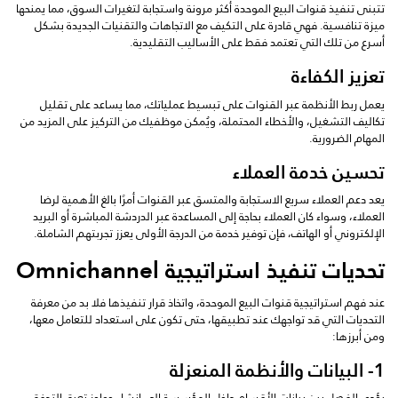
تتبنى تنفيذ قنوات البيع الموحدة أكثر مرونة واستجابة لتغيرات السوق، مما يمنحها
ميزة تنافسية. فهي قادرة على التكيف مع الاتجاهات والتقنيات الجديدة بشكل
أسرع من تلك التي تعتمد فقط على الأساليب التقليدية.
تعزيز الكفاءة
يعمل ربط الأنظمة عبر القنوات على تبسيط عملياتك، مما يساعد على تقليل
تكاليف التشغيل، والأخطاء المحتملة، ويُمكن موظفيك من التركيز على المزيد من
المهام الضرورية.
تحسين خدمة العملاء
يعد دعم العملاء سريع الاستجابة والمتسق عبر القنوات أمرًا بالغ الأهمية لرضا
العملاء، وسواء كان العملاء بحاجة إلى المساعدة عبر الدردشة المباشرة أو البريد
الإلكتروني أو الهاتف، فإن توفير خدمة من الدرجة الأولى يعزز تجربتهم الشاملة.
تحديات تنفيذ استراتيجية Omnichannel
عند فهم استراتيجية قنوات البيع الموحدة، واتخاذ قرار تنفيذها فلا بد من معرفة
التحديات التي قد تواجهك عند تطبيقها، حتى تكون على استعداد للتعامل معها،
ومن أبرزها:
1- البيانات والأنظمة المنعزلة
يؤدي الفصل بين بيانات الأقسام داخل المؤسسة إلى إنشاء حواجز تعيق التدفق