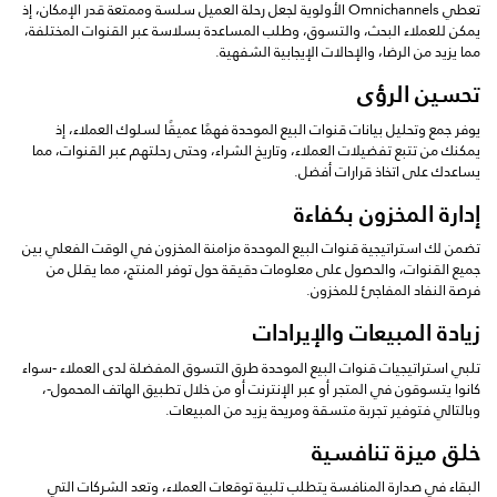
تعطي Omnichannels الأولوية لجعل رحلة العميل سلسة وممتعة قدر الإمكان، إذ
يمكن للعملاء البحث، والتسوق، وطلب المساعدة بسلاسة عبر القنوات المختلفة،
مما يزيد من الرضا، والإحالات الإيجابية الشفهية.
تحسين الرؤى
يوفر جمع وتحليل بيانات قنوات البيع الموحدة فهمًا عميقًا لسلوك العملاء، إذ
يمكنك من تتبع تفضيلات العملاء، وتاريخ الشراء، وحتى رحلتهم عبر القنوات، مما
يساعدك على اتخاذ قرارات أفضل.
إدارة المخزون بكفاءة
تضمن لك استراتيجية قنوات البيع الموحدة مزامنة المخزون في الوقت الفعلي بين
جميع القنوات، والحصول على معلومات دقيقة حول توفر المنتج، مما يقلل من
فرصة النفاد المفاجئ للمخزون.
زيادة المبيعات والإيرادات
تلبي استراتيجيات قنوات البيع الموحدة طرق التسوق المفضلة لدى العملاء -سواء
كانوا يتسوقون في المتجر أو عبر الإنترنت أو من خلال تطبيق الهاتف المحمول-،
وبالتالي فتوفير تجربة متسقة ومريحة يزيد من المبيعات.
خلق ميزة تنافسية
البقاء في صدارة المنافسة يتطلب تلبية توقعات العملاء، وتعد الشركات التي