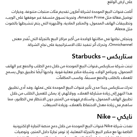
على أرض الواقع.
أتاحت قنوات البيع الموحدة لشركة أمازون تقديم فئات منتجات متنوعة، وخيارات
توصيل فعالة مثل Amazon Prime، وتجربة تسوق متسقة عبر موقعها على الويب،
وتطبيقات الهاتف المحمول، والمتاجر المادية، والأجهزة التي يتم تنشيطها بالصوت
مثل Alexa.
ويتجلى نجاحها في مكانتها كواحدة من أكبر مراكز البيع بالتجزئة التي تُقدر معنى
Omnichannel، وتدرك أثر تنفيذ تلك الاستراتيجية على نجاح الشركة.
ستاربكس – Starbucks
تبنت شركة ستاربكس قنوات البيع الموحدة من خلال دمج الطلب والدفع عبر الهاتف
المحمول، وبرنامج الولاء، وشبكة متاجر فعلية قوية. ولديها أيضًا تطبيق جوال يسمح
للعملاء بالطلب والدفع مسبقًا، وكسب المكافآت.
تدرك ستاربكس جيدًا مدى تأثير قنوات البيع الموحدة على عملها، وقد أدى تطبيق
هذا النهج إلى زيادة مشاركة العملاء، وولائهم، إذ يمكن للعميل الطلب من خلال
تطبيق الهاتف المحمول، واستلام قهوته من المتجر دون الانتظار في الطابور، مما
ساهم في زيادة معدل الاحتفاظ بالعملاء، وزيادة المبيعات.
نايكي – Nike
نفذت شركة Nike قنوات البيع الموحدة من خلال دمج منصة التجارة الإلكترونية
الخاصة بها مع متاجر البيع بالتجزئة الفعلية، إذ توفر تجاربًا داخل المتجر، وتوصيات