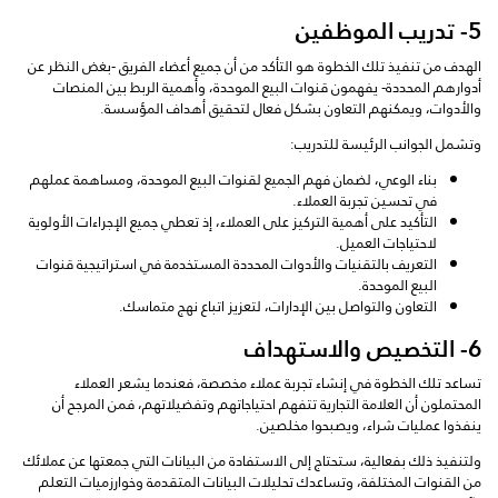
5- تدريب الموظفين
الهدف من تنفيذ تلك الخطوة هو التأكد من أن جميع أعضاء الفريق -بغض النظر عن
أدوارهم المحددة- يفهمون قنوات البيع الموحدة، وأهمية الربط بين المنصات
والأدوات، ويمكنهم التعاون بشكل فعال لتحقيق أهداف المؤسسة.
وتشمل الجوانب الرئيسة للتدريب:
بناء الوعي، لضمان فهم الجميع لقنوات البيع الموحدة، ومساهمة عملهم
في تحسين تجربة العملاء.
التأكيد على أهمية التركيز على العملاء، إذ تعطي جميع الإجراءات الأولوية
لاحتياجات العميل.
التعريف بالتقنيات والأدوات المحددة المستخدمة في استراتيجية قنوات
البيع الموحدة.
التعاون والتواصل بين الإدارات، لتعزيز اتباع نهج متماسك.
6- التخصيص والاستهداف
تساعد تلك الخطوة في إنشاء تجربة عملاء مخصصة، فعندما يشعر العملاء
المحتملون أن العلامة التجارية تتفهم احتياجاتهم وتفضيلاتهم، فمن المرجح أن
ينفذوا عمليات شراء، ويصبحوا مخلصين.
ولتنفيذ ذلك بفعالية، ستحتاج إلى الاستفادة من البيانات التي جمعتها عن عملائك
من القنوات المختلفة، وتساعدك تحليلات البيانات المتقدمة وخوارزميات التعلم