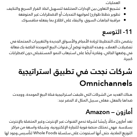
العمليات.
تشجيع التعاون بين الإدارات المختلفة لتسهيل اتخاذ القرار السريع والتكيف.
تطوير خطط طوارئ لمواجهة التحديات أو الاضطرابات غير المتوقعة
مراقبة اتجاهات السوق، والبقاء على اطلاع بما يفعله منافسوك.
11- التوسع
يتضمن ذلك التخطيط لزيادة الأحجام والأسواق الجديدة والتغييرات المحتملة في
تفضيلات العملاء، وهذه الخطوة توضح أن قنوات البيع الموحدة الخاصة بك فعالة
في وضعها الحالي، وقادرة أيضًا على استيعاب النمو المستقبلي دون اضطرابات
كبيرة.
شركات نجحت في تطبيق استراتيجية
Omnichannels
هناك العديد من الشركات التي طبقت استراتيجية قناة البيع الموحدة، ووجدت
صداها بالفعل، فعلى سبيل المثال لا الحصر نجد:
أمازون – Amazon
تعد أمازون مثالًا رئيسًا لشركة تدمج القنوات عبر الإنترنت وغير المتصلة بالإنترنت
بسلاسة. فهي تمتلك منصة قوية للتجارة الإلكترونية، وشبكة واسعة من مراكز
التوزيع المادية، حتى أنها استحوذت على سلسلة Whole Foods لتأسيس وجود لها