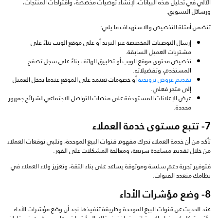
الآلي في تحليل هذه البيانات، لإنشاء توصيات مخصصة، واقتراحات المنتجات،
ورسائل التسويق.
تتضمن أمثلة التخصيص والاستهداف ما يلي:
إرسال التوصيات المخصصة عبر البريد أو على موقع الويب بناءً على
مشتريات العميل السابقة.
تخصيص محتوى موقع الويب أو تطبيق الهاتف بناءً على سجل تصفح
المستخدم، وتفضيلاته.
تقديم عروض ترويجية
أو خصومات تعتمد على الموقع عندما يدخل العميل
إلى متجر فعلي.
عرض الإعلانات المستهدفة على منصات التواصل الاجتماعي لشرائح جمهور
محددة.
7- تتبع مستوى خدمة العملاء
تأكد من أن خدمة العملاء تدرك مفهوم قنوات البيع الموحدة، وتلبي توقعات العملاء
من خلال تقديم مساعدة سريعة، ومعالجة المشكلات على الفور.
فتوفير تجربة دعم سلسة وموثوقة يساعد على بناء الثقة، وتعزيز ولاء العملاء في
نظامك متعدد القنوات.
8- وضع مؤشرات الأداء
عند الحديث عن قنوات البيع الموحدة وطريقة تنفيذها نجد أن وضع مؤشرات الأداء