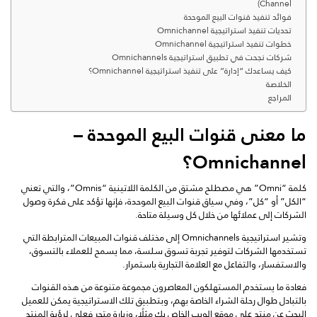
Channel)
فوائد تنفيذ قنوات البيع الموحدة
تحديات تنفيذ استراتيجية Omnichannel
خطوات تنفيذ استراتيجية Omnichannel
شركات نجحت في تطبيق استراتيجية Omnichannels
كيف يساعدك “إدارة” على تنفيذ استراتيجية Omnichannel؟
الخلاصة
المراجع
ما معنى قنوات البيع الموحدة –
Omnichannel؟
كلمة “Omni” هي مصطلح مشتق من الكلمة اللاتينية “Omnis”، والتي تعني
“الكل” أو “كل”، وفي سياق قنوات البيع الموحدة، فإنها تؤكد على فكرة وصول
الشركات إلى عملائها من خلال كل وسيلة متاحة.
وتشير استراتيجية Omnichannels إلى مختلف قنوات المبيعات المترابطة التي
تستخدمها الشركات لتوفير تجربة تسوق سلسة، مما يسمح للعملاء بالتسوق،
والاستفسار، والتفاعل مع العلامة التجارية باستمرار.
فعادة ما يستخدم المستهلكون المعاصرون مجموعة متنوعة من هذه القنوات
بالتبادل طوال رحلة الشراء الخاصة بهم، وبتطبيق تلك الاستراتيجية يمكن للعميل
البحث عن منتج على موقع الويب الخاص بك مثلًا، وزيارة متجر فعلي لرؤية المنتج