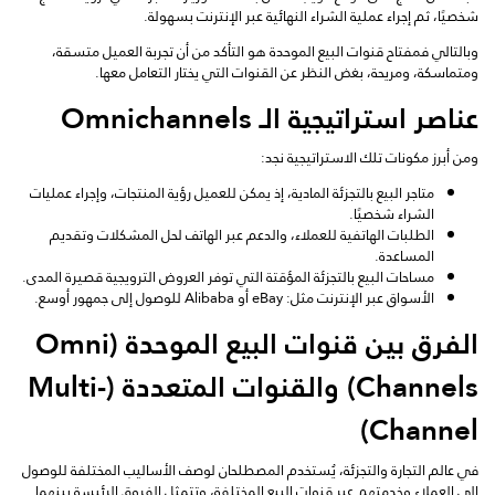
شخصيًا، ثم إجراء عملية الشراء النهائية عبر الإنترنت بسهولة.
وبالتالي فمفتاح قنوات البيع الموحدة هو التأكد من أن تجربة العميل متسقة،
ومتماسكة، ومريحة، بغض النظر عن القنوات التي يختار التعامل معها.
عناصر استراتيجية الـ Omnichannels
ومن أبرز مكونات تلك الاستراتيجية نجد:
متاجر البيع بالتجزئة المادية، إذ يمكن للعميل رؤية المنتجات، وإجراء عمليات
الشراء شخصيًا.
الطلبات الهاتفية للعملاء، والدعم عبر الهاتف لحل المشكلات وتقديم
المساعدة.
مساحات البيع بالتجزئة المؤقتة التي توفر العروض الترويجية قصيرة المدى.
الأسواق عبر الإنترنت مثل: eBay أو Alibaba للوصول إلى جمهور أوسع.
الفرق بين قنوات البيع الموحدة (Omni
Channels) والقنوات المتعددة (Multi-
Channel)
في عالم التجارة والتجزئة، يُستخدم المصطلحان لوصف الأساليب المختلفة للوصول
إلى العملاء وخدمتهم عبر قنوات البيع المختلفة، وتتمثل الفروق الرئيسة بينهما