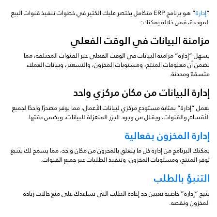
“
إدارة
” هو برنامج ERP متكامل يختصر عليك الكثير في خطوات تنفيذ قنوات البيع
الموحدة، فمن خلاله يمكنك:
مزامنة البيانات في الوقت الفعلي
يسهل “إدارة” مزامنة البيانات في الوقت الفعلي عبر القنوات المختلفة، مما
يضمن أن معلومات المنتج، ومستويات المخزون، والتسعير، وبيانات العملاء
متسقة ومحدثة.
إدارة البيانات من مكان مركزي واحد
يعمل “إدارة” بمثابة مستودع مركزي لبيانات الأعمال، مما يوفر مصدرًا واحدًا لجميع
الأقسام والقنوات، ويقلل من وجود الجزر المنعزلة للبيانات، ويضمن دقتها.
إدارة المخزون بفعالية
يمكنك البرنامج من إدارة كل ما يتعلق بالمخزون من مكان واحد، مما يسمح لك بتتبع
توفر المنتج، ومستويات المخزون، وتنفيذ الطلبات عبر جميع القنوات.
التنبؤ بالطلب
يتيح “إدارة” خاصية تعيين حد إعادة الطلب التي تساعدك على منع حالات زيادة
المخزون ونقصه.