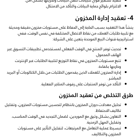
تنفيذ تشفير قوي للبيانات لنقل البيانات وتخزينها بشكل آمن.
الالتزام بلوائح حماية البيانات والتأكد من الامتثال.
4- تعقيد إدارة المخزون
ينشأ هذا التعقيد بسبب الحاجة إلى الحفاظ على مستويات مخزون دقيقة وحديثة
مع تلبية طلبات العملاء من نقاط الاتصال المختلفة في نفس الوقت، ففي
استراتيجية قنوات البيع الموحدة يتعين على الشركة:
تحديث توفر المنتج في الوقت الفعلي لمستخدمي تطبيقات التسوق عبر
الهاتف المحمول.
تتبع مستويات المخزون في نقاط التوزيع لتلبية الطلبات عبر الإنترنت
وخارجها بكفاءة.
إدارة المخزون للعملاء الذين يقدمون الطلبات من خلال الكتالوجات أو البريد
المباشر.
التأكد من توفر المنتجات على رفوف المتاجر الفعلية.
طرق التخلص من تعقيد المخزون
تحليل معدلات دوران المخزون بانتظام لتحسين مستويات المخزون، وتقليل
تكاليف الاحتفاظ.
التعاون بشكل وثيق مع الموردين، لضمان التجديد في الوقت المناسب،
وتقليل المهل الزمنية.
تبسيط عملية التعامل مع المرتجعات، لتقليل التأثير على مستويات
المخزون والتكاليف.