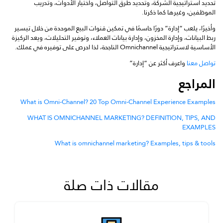
تحديد استراتيجية الشركة، وتحديد طرق التواصل، واختيار الأدوات، وتدريب
الموظفين، وغيرها كما ذكرنا.
وأخيرًا، يلعب “إدارة” دورًا حاسمًا في تمكين قنوات البيع الموحدة من خلال تيسير
ربط البيانات، وإدارة المخزون، وإدارة بيانات العملاء، وتوفير التحليلات، ويعد الركيزة
الأساسية لاستراتيجية Omnichannel الناجحة، لذا احرص على توفيره في عملك.
تواصل معنا
واعرف أكثر عن “إدارة”
المراجع
What is Omni-Channel? 20 Top Omni-Channel Experience Examples
WHAT IS OMNICHANNEL MARKETING? DEFINITION, TIPS, AND
EXAMPLES
What is omnichannel marketing? Examples, tips & tools
مقالات ذات صلة