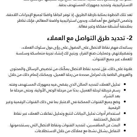
الاستراتيجية، وتحديد جمهورك المستهدف بدقة.
تعد تلك الخطوة بمثابة خارطة الطريق، إذ توفر اتجاهًا واضحًا لجميع الإجراءات اللاحقة،
وتضمن التوافق مع أهدافك، وبدون استراتيجية واضحة المعالم، فإنك تخاطر
بملاحقة أنشطة مفككة وغير فعالة.
2- تحديد طرق التواصل مع العملاء
يساعدك فهم نقاط الاتصال على الحصول على رؤى حول سلوك العملاء،
وتفضيلاتهم، وعمليات صنع القرار، ويتيح لك إنشاء تجربة متماسكة وسلسة
للعملاء عبر جميع القنوات.
علاوة على ذلك، فإن تحديد نقاط الاتصال يمكّنك من تخصيص الرسائل والمحتوى
والعروض الخاصة بك لمراحل محددة من رحلة العميل، ويمكنك إتمام ذلك من خلال:
تحليل العملاء لتحديد المكان الذي يقضي فيه جمهورك المستهدف وقته.
رسم خريطة لرحلة العميل، بدءًا من مرحلة الوعي الأولية، وحتى مرحلة ما
بعد الشراء.
وضع جميع القنوات الممكنة في الاعتبار بما في ذلك القنوات الرقمية وغير
الرقمية.
استخدام أدوات تحليل البيانات لتتبع وتحليل تفاعلات العملاء عبر نقاط
الاتصال المختلفة.
البحث عن المنافسين، لتحديد القنوات ونقاط الاتصال التي يستخدمونها.
التفاعل بشكل نشط مع عملائك من خلال الاستطلاعات.