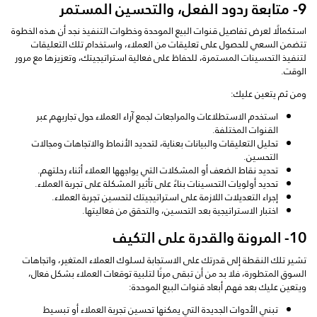
9- متابعة ردود الفعل، والتحسين المستمر
استكمالًا لعرض تفاصيل قنوات البيع الموحدة وخطوات التنفيذ نجد أن هذه الخطوة
تتضمن السعي للحصول على تعليقات من العملاء، واستخدام تلك التعليقات
لتنفيذ التحسينات المستمرة، للحفاظ على فعالية استراتيجيتك، وتعزيزها مع مرور
الوقت.
ومن ثم يتعين عليك:
استخدم الاستطلاعات والمراجعات لجمع آراء العملاء حول تجاربهم عبر
القنوات المختلفة.
تحليل التعليقات والبيانات بعناية، لتحديد الأنماط والاتجاهات ومجالات
التحسين.
تحديد نقاط الضعف أو المشكلات التي يواجهها العملاء أثناء رحلتهم.
تحديد أولويات التحسينات بناءً على تأثير المشكلة على تجربة العملاء.
إجراء التعديلات اللازمة على استراتيجيتك لتحسين تجربة العملاء.
اختبار الاستراتيجية بعد التحسين، والتحقق من فعاليتها.
10- المرونة والقدرة على التكيف
تشير تلك النقطة إلى قدرتك على الاستجابة لسلوك العملاء المتغير، واتجاهات
السوق المتطورة، فلا بد من أن تبقى مرنًا لتلبية توقعات العملاء بشكل فعال،
ويتعين عليك بعد فهم أبعاد قنوات البيع الموحدة:
تبني الأدوات الجديدة التي يمكنها تحسين تجربة العملاء أو تبسيط