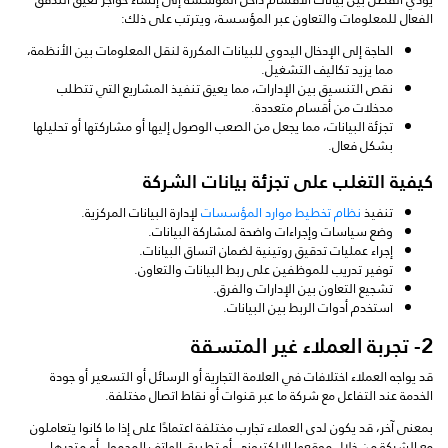
الفعال للمعلومات والتعاون عبر المؤسسة، ويترتب على ذلك:
الحاجة إلى الإدخال اليدوي للبيانات المكررة لنقل المعلومات بين الأنظمة،
مما يزيد تكاليف التشغيل.
نقص التنسيق بين الإدارات، مما يعيق تنفيذ المشاريع التي تتطلب
مدخلات من أقسام متعددة.
تجزئة البيانات، مما يجعل من الصعب الوصول إليها أو مشاركتها أو تحليلها
بشكل فعال.
كيفية التغلب على تجزئة بيانات الشركة
تنفيذ
نظام تخطيط موارد المؤسسات
لإدارة البيانات المركزية.
وضع سياسات وإجراءات واضحة لمشاركة البيانات.
إجراء عمليات تدقيق روتينية لضمان اتساق البيانات.
توفير تدريب للموظفين على ربط البيانات والتعاون.
تشجيع التعاون بين الإدارات والفرق.
استخدم أدوات الربط بين البيانات.
2- تجربة العملاء غير المتسقة
قد يواجه العملاء اختلافات في العلامة التجارية أو الرسائل أو التسعير أو جودة
الخدمة عند التفاعل مع شركة ما عبر قنوات أو نقاط اتصال مختلفة.
بمعنى آخر، قد يكون لدى العملاء تجارب مختلفة اعتمادًا على إذا ما كانوا يتعاملون
مع الشركة من خلال موقعها الإلكتروني أو تطبيق الهاتف المحمول أو متجرها