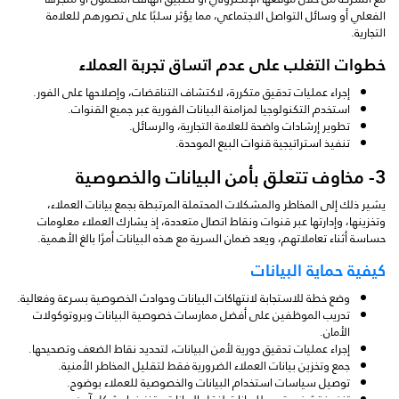
الفعلي أو وسائل التواصل الاجتماعي، مما يؤثر سلبًا على تصورهم للعلامة
التجارية.
خطوات التغلب على عدم اتساق تجربة العملاء
إجراء عمليات تدقيق متكررة، لاكتشاف التناقضات، وإصلاحها على الفور.
استخدم التكنولوجيا لمزامنة البيانات الفورية عبر جميع القنوات.
تطوير إرشادات واضحة للعلامة التجارية، والرسائل.
تنفيذ استراتيجية قنوات البيع الموحدة.
3- مخاوف تتعلق بأمن البيانات والخصوصية
يشير ذلك إلى المخاطر والمشكلات المحتملة المرتبطة بجمع بيانات العملاء،
وتخزينها، وإدارتها عبر قنوات ونقاط اتصال متعددة، إذ يشارك العملاء معلومات
حساسة أثناء تعاملاتهم، ويعد ضمان السرية مع هذه البيانات أمرًا بالغ الأهمية.
كيفية حماية البيانات
وضع خطة للاستجابة لانتهاكات البيانات وحوادث الخصوصية بسرعة وفعالية.
تدريب الموظفين على أفضل ممارسات خصوصية البيانات وبروتوكولات
الأمان.
إجراء عمليات تدقيق دورية لأمن البيانات، لتحديد نقاط الضعف وتصحيحها.
جمع وتخزين بيانات العملاء الضرورية فقط لتقليل المخاطر الأمنية.
توصيل سياسات استخدام البيانات والخصوصية للعملاء بوضوح.