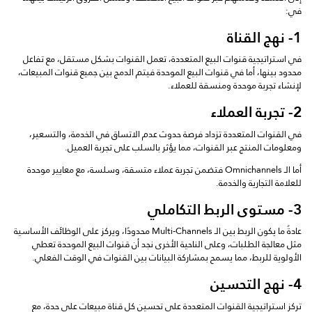
في:
1- نهج القناة
في استراتيجية قنوات البيع المتعددة، تعمل القنوات بشكل مستقل، مع تفاعل
محدود بينها، أما في قنوات البيع الموحدة فيتم الدمج بين جميع قنوات المبيعات،
لإنشاء تجربة موحدة ومنسقة للعملاء.
2- تجربة العملاء
في القنوات المتعددة تزداد فرصة حدوث عدم الاتساق في الخدمة، والتسعير،
ومعلومات المنتج عبر القنوات، مما يؤثر بالسلب على تجربة العميل.
أما الـ Omnichannels فتضمن تجربة عملاء متسقة، وسلسة، مع معايير موحدة
للعلامة التجارية والخدمة.
3- مستوى الربط التكاملي
عادةً ما يكون الربط بين الـ Multi-Channels محدودًا، ويركز على الوظائف الأساسية
مثل معالجة الطلبات، وعلى الناحية الأخرى نجد أن قنوات البيع الموحدة تعطي
الأولوية للربط، مما يسمح بمشاركة البيانات بين القنوات في الوقت الفعلي.
4- نهج التحسين
تركز استراتيجية القنوات المتعددة على تحسين كل قناة مبيعات على حدة، مع