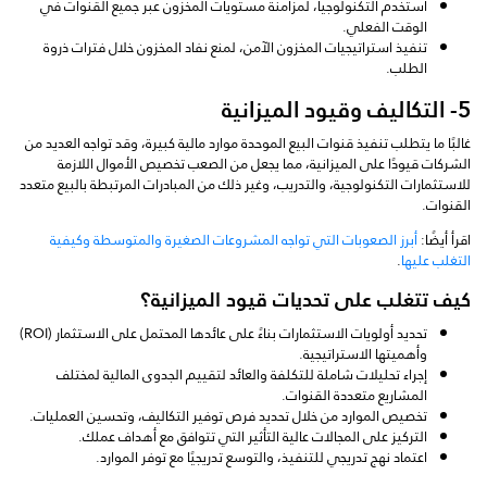
استخدم التكنولوجيا، لمزامنة مستويات المخزون عبر جميع القنوات في
الوقت الفعلي.
تنفيذ استراتيجيات المخزون الآمن، لمنع نفاد المخزون خلال فترات ذروة
الطلب.
5- التكاليف وقيود الميزانية
غالبًا ما يتطلب تنفيذ قنوات البيع الموحدة موارد مالية كبيرة، وقد تواجه العديد من
الشركات قيودًا على الميزانية، مما يجعل من الصعب تخصيص الأموال اللازمة
للاستثمارات التكنولوجية، والتدريب، وغير ذلك من المبادرات المرتبطة بالبيع متعدد
القنوات.
اقرأ أيضًا:
أبرز الصعوبات التي تواجه المشروعات الصغيرة والمتوسطة وكيفية
التغلب عليها
.
كيف تتغلب على تحديات قيود الميزانية؟
تحديد أولويات الاستثمارات بناءً على عائدها المحتمل على الاستثمار (ROI)
وأهميتها الاستراتيجية.
إجراء تحليلات شاملة للتكلفة والعائد لتقييم الجدوى المالية لمختلف
المشاريع متعددة القنوات.
تخصيص الموارد من خلال تحديد فرص توفير التكاليف، وتحسين العمليات.
التركيز على المجالات عالية التأثير التي تتوافق مع أهداف عملك.
اعتماد نهج تدريجي للتنفيذ، والتوسع تدريجيًا مع توفر الموارد.