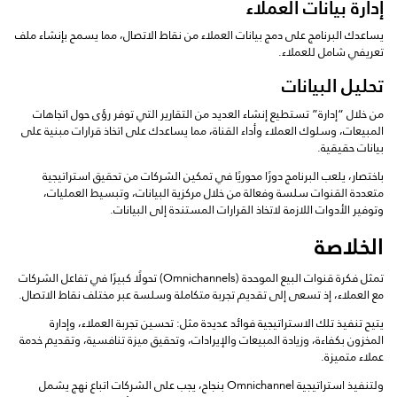
إدارة بيانات العملاء
يساعدك البرنامج على دمج بيانات العملاء من نقاط الاتصال، مما يسمح بإنشاء ملف
تعريفي شامل للعملاء.
تحليل البيانات
من خلال “إدارة” تستطيع إنشاء العديد من التقارير التي توفر رؤى حول اتجاهات
المبيعات، وسلوك العملاء وأداء القناة، مما يساعدك على اتخاذ قرارات مبنية على
بيانات حقيقية.
باختصار، يلعب البرنامج دورًا محوريًا في تمكين الشركات من تحقيق استراتيجية
متعددة القنوات سلسة وفعالة من خلال مركزية البيانات، وتبسيط العمليات،
وتوفير الأدوات اللازمة لاتخاذ القرارات المستندة إلى البيانات.
الخلاصة
تمثل فكرة قنوات البيع الموحدة (Omnichannels) تحولًا كبيرًا في تفاعل الشركات
مع العملاء، إذ تسعى إلى تقديم تجربة متكاملة وسلسة عبر مختلف نقاط الاتصال.
يتيح تنفيذ تلك الاستراتيجية فوائد عديدة مثل: تحسين تجربة العملاء، وإدارة
المخزون بكفاءة، وزيادة المبيعات والإيرادات، وتحقيق ميزة تنافسية، وتقديم خدمة
عملاء متميزة.
ولتنفيذ استراتيجية Omnichannel بنجاح، يجب على الشركات اتباع نهج يشمل