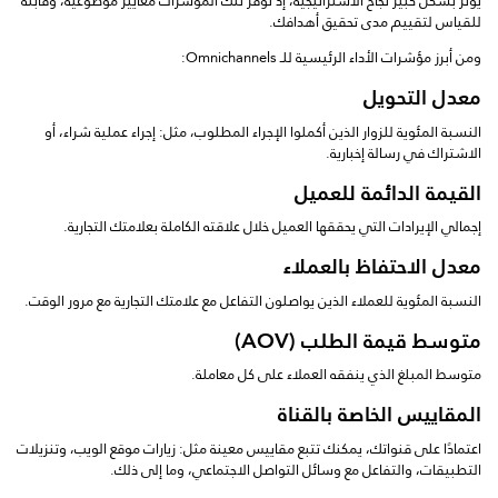
يؤثر بشكل كبير نجاح الاستراتيجية، إذ توفر تلك المؤشرات معايير موضوعية، وقابلة
للقياس لتقييم مدى تحقيق أهدافك.
ومن أبرز مؤشرات الأداء الرئيسية للـ Omnichannels:
معدل التحويل
النسبة المئوية للزوار الذين أكملوا الإجراء المطلوب، مثل: إجراء عملية شراء، أو
الاشتراك في رسالة إخبارية.
القيمة الدائمة للعميل
إجمالي الإيرادات التي يحققها العميل خلال علاقته الكاملة بعلامتك التجارية.
معدل الاحتفاظ بالعملاء
النسبة المئوية للعملاء الذين يواصلون التفاعل مع علامتك التجارية مع مرور الوقت.
متوسط ​​قيمة الطلب (AOV)
متوسط ​​المبلغ الذي ينفقه العملاء على كل معاملة.
المقاييس الخاصة بالقناة
اعتمادًا على قنواتك، يمكنك تتبع مقاييس معينة مثل: زيارات موقع الويب، وتنزيلات
التطبيقات، والتفاعل مع وسائل التواصل الاجتماعي، وما إلى ذلك.